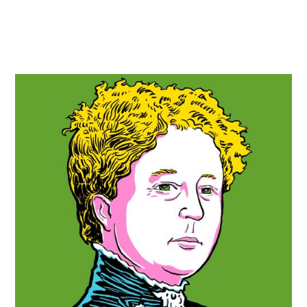
Kristine Bonnevie
1872-1948
Norges første kvinnelige
professor
Som Norges første kvinnelige professor var Kristine
Bonnevie en av de virkelige pionérene. Hun var også
første norske kvinne med doktorgrad i realfag
(zoologi). I tillegg var hun aktiv som