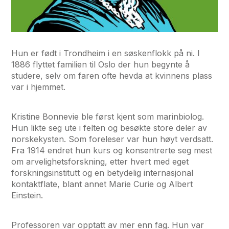
kvinnesakskvinne og politiker for Frisinnede Venstre
i Oslo bystyre. I 1911 ble hun første kvinnelige
medlem av Det Norske Videnskabs-Akademi.
Hun er født i Trondheim i en søskenflokk på ni. I
1886 flyttet familien til Oslo der hun begynte å
studere, selv om faren ofte hevda at kvinnens plass
var i hjemmet.
Kristine Bonnevie ble først kjent som marinbiolog.
Hun likte seg ute i felten og besøkte store deler av
norskekysten. Som foreleser var hun høyt verdsatt.
Fra 1914 endret hun kurs og konsentrerte seg mest
om arvelighetsforskning, etter hvert med eget
forskningsinstitutt og en betydelig internasjonal
kontaktflate, blant annet Marie Curie og Albert
Einstein.
Professoren var opptatt av mer enn fag. Hun var