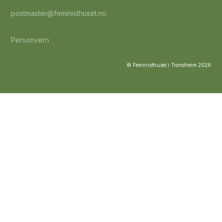
postmaster@feministhuset.no
Personvern
© Feministhuset i Trondheim
2026