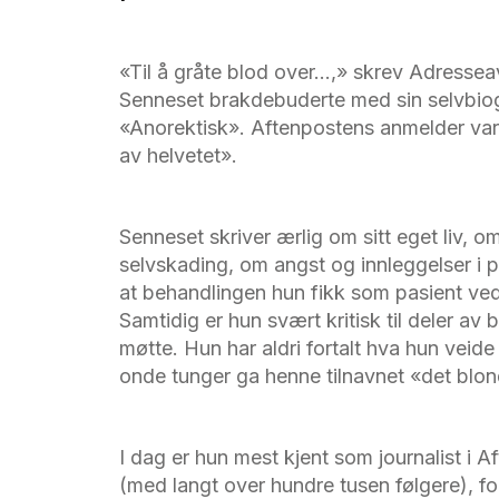
«Til å gråte blod over…,» skrev Adressea
Senneset brakdebuderte med sin selvbio
«Anorektisk». Aftenpostens anmelder var he
av helvetet».
Senneset skriver ærlig om sitt eget liv, 
selvskading, om angst og innleggelser i ps
at behandlingen hun fikk som pasient ved
Samtidig er hun svært kritisk til deler av
møtte. Hun har aldri fortalt hva hun veide
onde tunger ga henne tilnavnet «det blond
I dag er hun mest kjent som journalist i 
(med langt over hundre tusen følgere), f