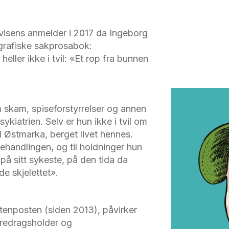
visens anmelder i 2017 da Ingeborg
grafiske sakprosabok:
ller ikke i tvil: «Et rop fra bunnen
om skam, spiseforstyrrelser og annen
ykiatrien. Selv er hun ikke i tvil om
 Østmarka, berget livet hennes.
 behandlingen, og til holdninger hun
 på sitt sykeste, på den tida da
e skjelettet».
Aftenposten (siden 2013), påvirker
oredragsholder og