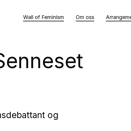
Wall of Feminism
Om oss
Arrangeme
Senneset
nnsdebattant og