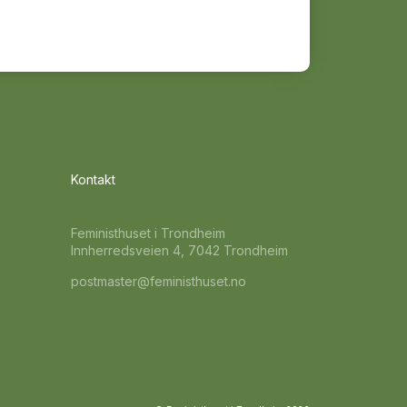
Kontakt
Feministhuset i Trondheim
Innherredsveien 4, 7042 Trondheim
postmaster@feministhuset.no