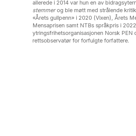
allerede i 2014 var hun en av bidragsyter
stemmer
og ble møtt med strålende kritikk
«Årets gullpenn» i 2020 (Vixen), Årets 
Mensaprisen samt NTBs språkpris i 2022
ytringsfrihetsorganisasjonen
Norsk PEN
o
rettsobservatør for forfulgte forfattere.