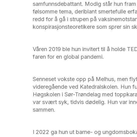
samfunnsdebattant. Modig står hun fram
følsomme tema, deriblant smertefulle erfar
redd for å gå i strupen på vaksinemotsta
konspirasjonsteoretikere som sprer sin s
Våren 2019 ble hun invitert til å holde
TED
faren for en global pandemi.
Senneset vokste opp på Melhus, men flytt
videregående ved Katedralskolen. Hun ful
Høgskolen i Sør-Trøndelag med toppkara
var svært syk, tidvis dødelig. Hun var inne
sammen.
I 2022 ga hun ut barne- og ungdomsbok