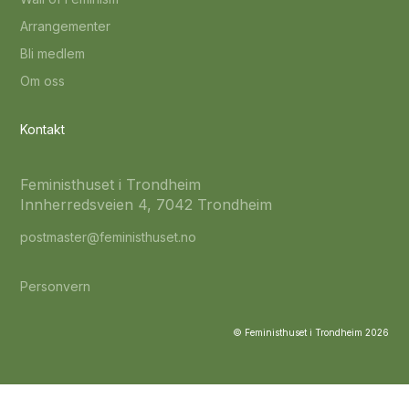
Arrangementer
Bli medlem
Om oss
Kontakt
Feministhuset i Trondheim
Innherredsveien 4, 7042 Trondheim
postmaster@feministhuset.no
Personvern
© Feministhuset i Trondheim
2026