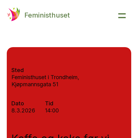
Feministhuset
Sted
Feministhuset i Trondheim,
Kjøpmannsgata 51
Dato
Tid
8.3.2026
14:00