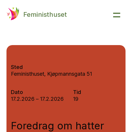
Feministhuset
Sted
Feministhuset, Kjøpmannsgata 51
Dato
Tid
17.2.2026
–
17.2.2026
19
Foredrag om hatter