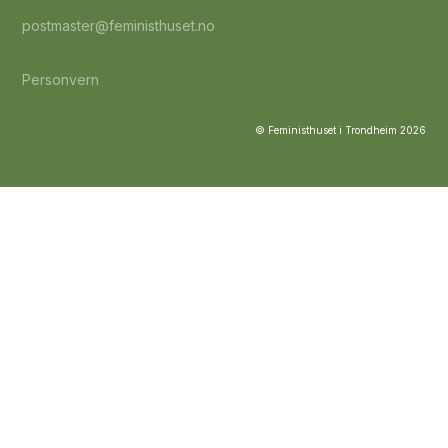
postmaster@feministhuset.no
Personvern
© Feministhuset i Trondheim
2026