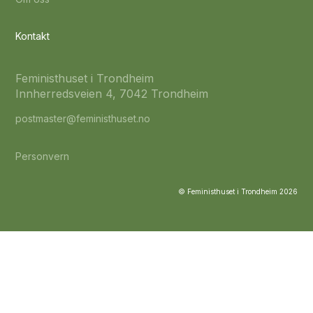
Kontakt
Feministhuset i Trondheim
Innherredsveien 4, 7042 Trondheim
postmaster@feministhuset.no
Personvern
© Feministhuset i Trondheim
2026